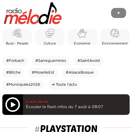
▼
Buzz - People
Culture
Economie
Environnement
#Forbach
#Sarreguemines
#SaintAvold
#Bitche
#MoselleEst
#AlsaceBossue
#Municipales2026
⇥ Toute l'actu
FLASH INFOS
Ecouter le flash infos du 7 août à 08:07
PLAYSTATION
#