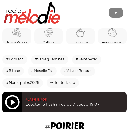
▼
Buzz - People
Culture
Economie
Environnement
#Forbach
#Sarreguemines
#SaintAvold
#Bitche
#MoselleEst
#AlsaceBossue
#Municipales2026
⇥ Toute l'actu
FLASH INFOS
Ecouter le flash infos du 7 août à 19:07
POIRIER
#