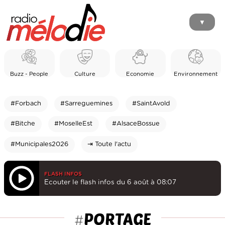
▼
Buzz - People
Culture
Economie
Environnement
#Forbach
#Sarreguemines
#SaintAvold
#Bitche
#MoselleEst
#AlsaceBossue
#Municipales2026
⇥ Toute l'actu
FLASH INFOS
Ecouter le flash infos du 6 août à 08:07
PORTAGE
#