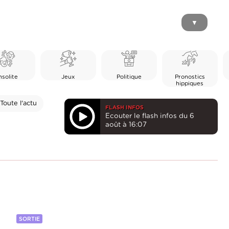
▼
nsolite
Jeux
Politique
Pronostics
hippiques
Toute l'actu
FLASH INFOS
Ecouter le flash infos du 6
août à 16:07
SORTIE