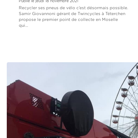
Publié le jeudi 18 novembre 2021
Recycler ses pneus de vélo c’est désormais possible.
Samir Giovannoni gérant de Twincycles à Téterchen
propose le premier point de collecte en Moselle
qui...