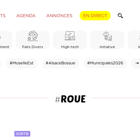
TS
AGENDA
ANNONCES
EN DIRECT
ement
Faits Divers
High-tech
Initiative
I
#MoselleEst
#AlsaceBossue
#Municipales2026
⇥ 
ROUE
#
SORTIE