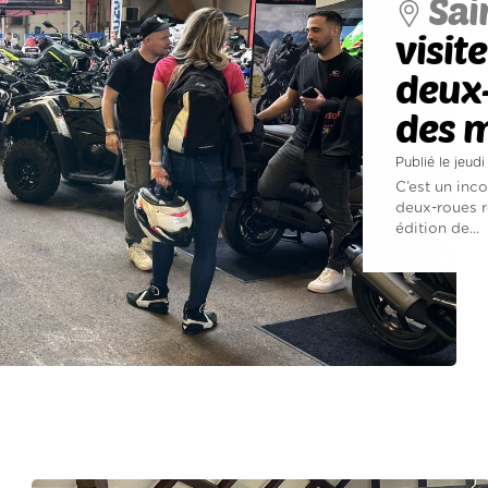
Sai
visit
deux-
des 
Publié le jeudi
C’est un inc
deux-roues r
édition de...