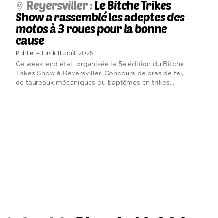
Reyersviller :
Le Bitche Trikes
Show a rassemblé les adeptes des
motos à 3 roues pour la bonne
cause
Publié le lundi 11 août 2025
Ce week-end était organisée la 5e édition du Bitche
Trikes Show à Reyersviller. Concours de bras de fer,
de taureaux mécaniques ou baptêmes en trikes...