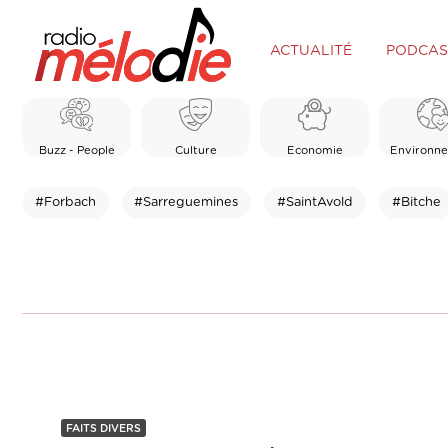
ACTUALITÉ
PODCAS
Buzz - People
Culture
Economie
Environn
#Forbach
#Sarreguemines
#SaintAvold
#Bitche
FAITS DIVERS