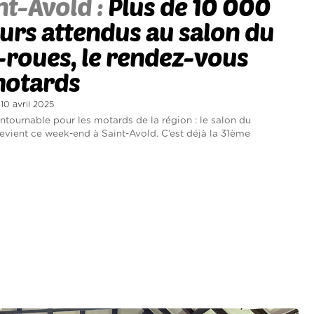
nt-Avold :
Plus de 10 000
eurs attendus au salon du
roues, le rendez-vous
motards
 10 avril 2025
ontournable pour les motards de la région : le salon du
evient ce week-end à Saint-Avold. C’est déjà la 31ème