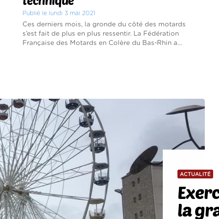
technique
Publié le lundi 3 mai 2021
Ces derniers mois, la gronde du côté des motards
s’est fait de plus en plus ressentir. La Fédération
Française des Motards en Colère du Bas-Rhin a...
ACTUALITÉ
Exerc
la gr