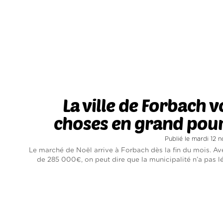
La ville de Forbach vo
choses en grand pour
Publié le mardi 12
Le marché de Noël arrive à Forbach dès la fin du mois. A
de 285 000€, on peut dire que la municipalité n’a pas lés