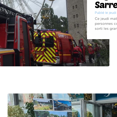
Sarr
Publié le jeudi
Ce jeudi mat
personnes coi
sorti les gran