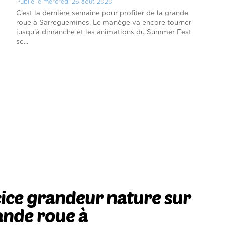
Publié le mercredi 26 août 2020
C’est la dernière semaine pour profiter de la grande
roue à Sarreguemines. Le manège va encore tourner
jusqu’à dimanche et les animations du Summer Fest
se...
ice grandeur nature sur
ande roue à