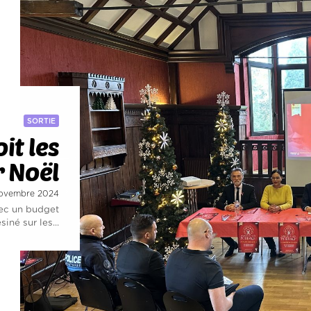
SORTIE
it les
 Noël
 novembre 2024
vec un budget
iné sur les...