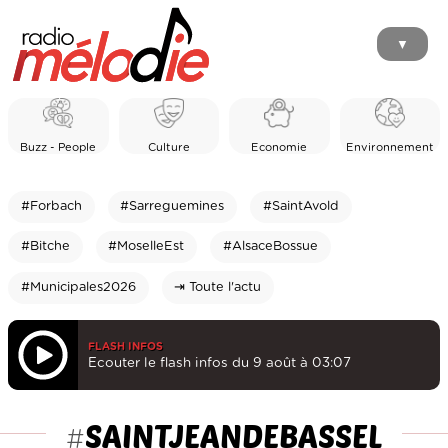
▼
Buzz - People
Culture
Economie
Environnement
#Forbach
#Sarreguemines
#SaintAvold
#Bitche
#MoselleEst
#AlsaceBossue
#Municipales2026
⇥ Toute l'actu
FLASH INFOS
Ecouter le flash infos du 9 août à 03:07
SAINTJEANDEBASSEL
#