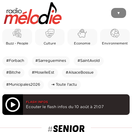
▼
Buzz - People
Culture
Economie
Environnement
#Forbach
#Sarreguemines
#SaintAvold
#Bitche
#MoselleEst
#AlsaceBossue
#Municipales2026
⇥ Toute l'actu
FLASH INFOS
Ecouter le flash infos du 10 août à 21:07
SENIOR
#