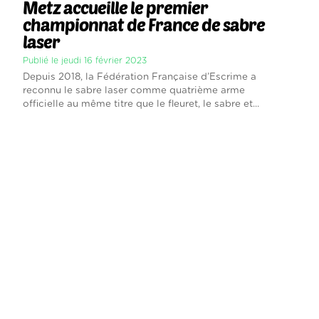
Metz accueille le premier
championnat de France de sabre
laser
Publié le jeudi 16 février 2023
Depuis 2018, la Fédération Française d’Escrime a
reconnu le sabre laser comme quatrième arme
officielle au même titre que le fleuret, le sabre et...