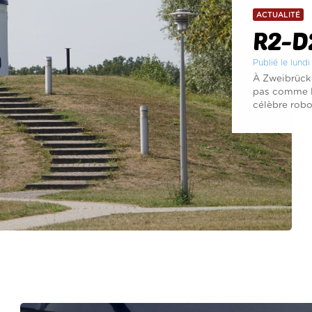
ACTUALITÉ
R2-D2
Publié le lundi
À Zweibrück
pas comme l
célèbre robot