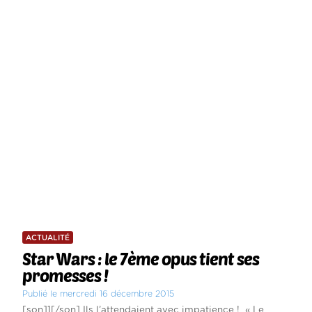
ACTUALITÉ
Star Wars : le 7ème opus tient ses
promesses !
Publié le mercredi 16 décembre 2015
[son]1[/son] Ils l’attendaient avec impatience ! « Le