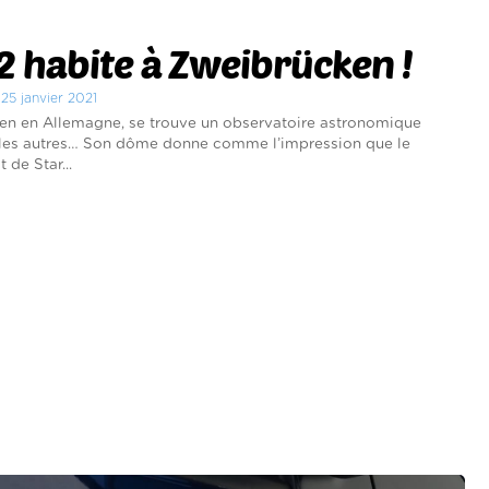
 habite à Zweibrücken !
 25 janvier 2021
en en Allemagne, se trouve un observatoire astronomique
es autres… Son dôme donne comme l’impression que le
 de Star...