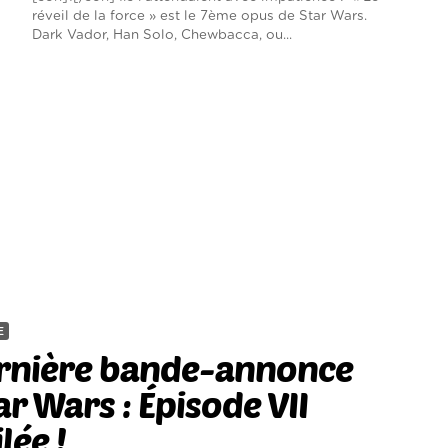
réveil de la force » est le 7ème opus de Star Wars.
Dark Vador, Han Solo, Chewbacca, ou...
E
ernière bande-annonce
ar Wars : Épisode VII
lée !