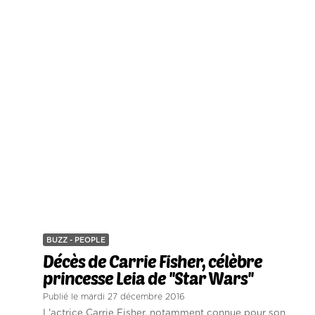
BUZZ - PEOPLE
Décès de Carrie Fisher, célèbre
princesse Leia de ''Star Wars''
Publié le mardi 27 décembre 2016
L'actrice Carrie Fisher, notamment connue pour son