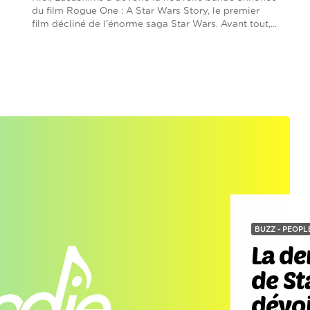
du film Rogue One : A Star Wars Story, le premier
film décliné de l'énorme saga Star Wars. Avant tout,...
BUZZ - PEOPL
La d
de St
dévoi