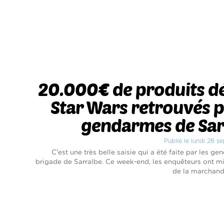
20.000€ de produits d
Star Wars retrouvés p
gendarmes de Sar
Publié le lundi 28 
C'est une très belle saisie qui a été faite par les g
brigade de Sarralbe. Ce week-end, les enquêteurs ont mi
de la marchandis