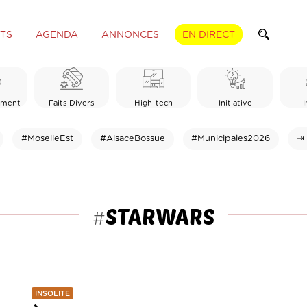
TS
AGENDA
ANNONCES
EN DIRECT
ement
Faits Divers
High-tech
Initiative
I
#MoselleEst
#AlsaceBossue
#Municipales2026
⇥ 
STARWARS
#
INSOLITE