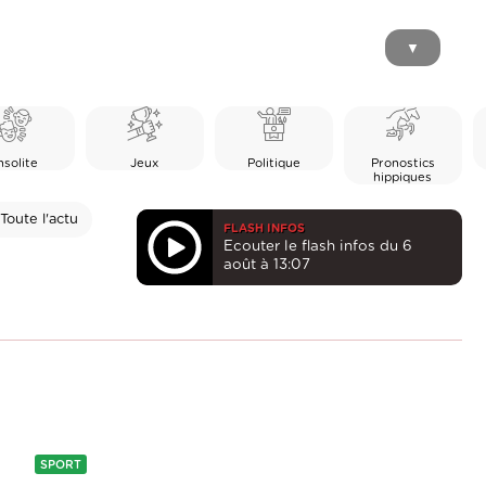
▼
nsolite
Jeux
Politique
Pronostics
hippiques
Toute l'actu
FLASH INFOS
Ecouter le flash infos du 6
août à 13:07
SPORT