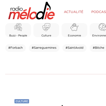
ACTUALITÉ
PODCAS
Buzz - People
Culture
Economie
Environn
#Forbach
#Sarreguemines
#SaintAvold
#Bitche
CULTURE