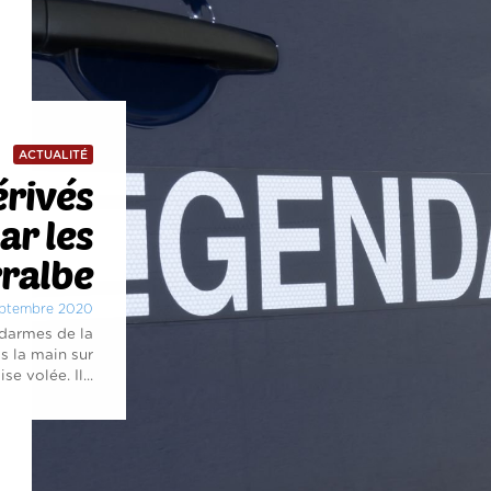
ACTUALITÉ
érivés
ar les
ralbe
septembre 2020
endarmes de la
s la main sur
e volée. Il...