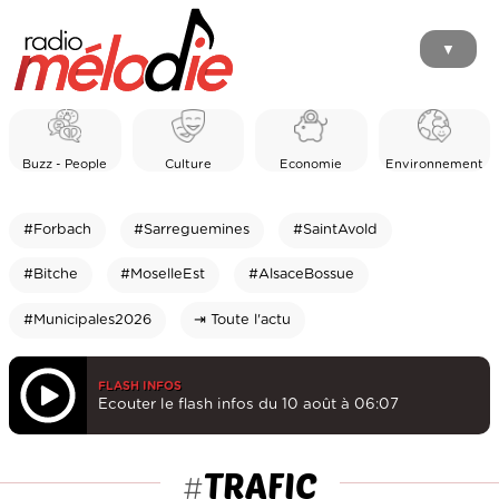
▼
Buzz - People
Culture
Economie
Environnement
#Forbach
#Sarreguemines
#SaintAvold
#Bitche
#MoselleEst
#AlsaceBossue
#Municipales2026
⇥ Toute l'actu
FLASH INFOS
Ecouter le flash infos du 10 août à 06:07
TRAFIC
#