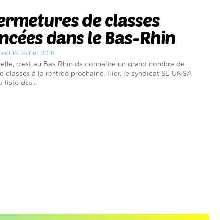
ermetures de classes
cées dans le Bas-Rhin
redi 16 février 2018
elle, c'est au Bas-Rhin de connaître un grand nombre de
e classes à la rentrée prochaine. Hier, le syndicat SE UNSA
 liste des...