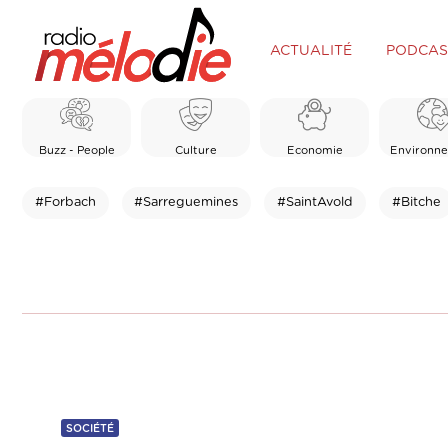
ACTUALITÉ
PODCAS
Buzz - People
Culture
Economie
Environn
#Forbach
#Sarreguemines
#SaintAvold
#Bitche
SOCIÉTÉ