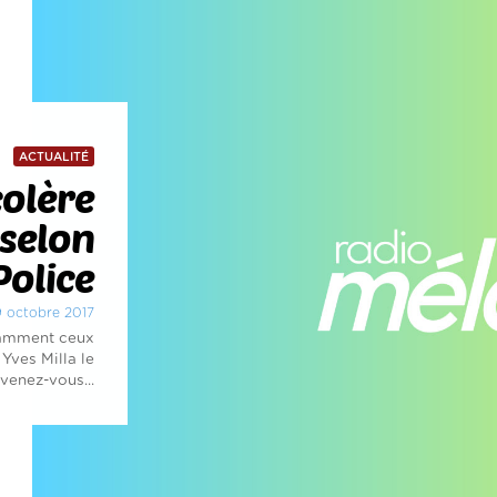
ACTUALITÉ
colère
 selon
Police
19 octobre 2017
otamment ceux
Yves Milla le
venez-vous...