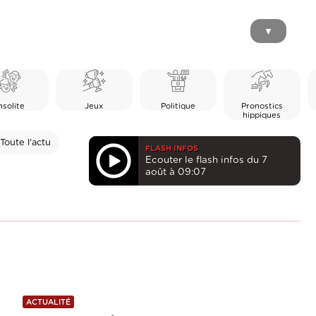
▼
nsolite
Jeux
Politique
Pronostics
hippiques
Toute l'actu
FLASH INFOS
Ecouter le flash infos du 7
août à 09:07
ACTUALITÉ