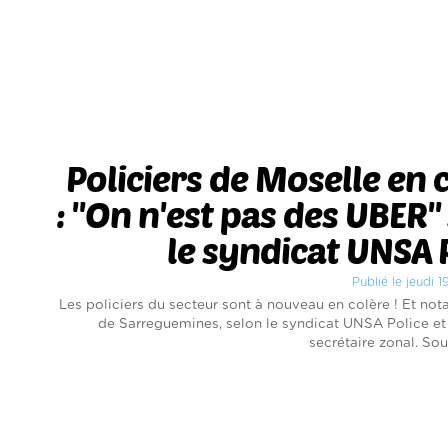
Policiers de Moselle en 
: ''On n'est pas des UBER''
le syndicat UNSA 
Publié le jeudi 
Les policiers du secteur sont à nouveau en colère ! Et n
de Sarreguemines, selon le syndicat UNSA Police et 
secrétaire zonal. Sou