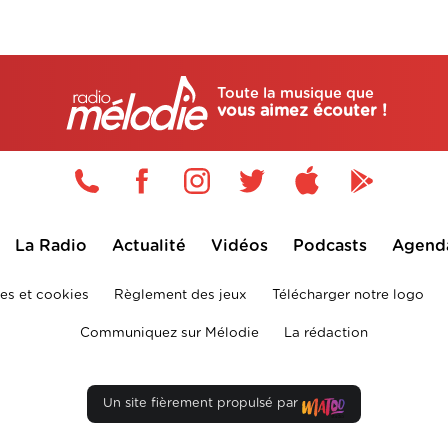
Toute la musique que
vous aimez écouter !
La Radio
Actualité
Vidéos
Podcasts
Agend
es et cookies
Règlement des jeux
Télécharger notre logo
Communiquez sur Mélodie
La rédaction
Un site fièrement propulsé par