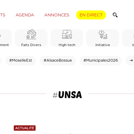
TS
AGENDA
ANNONCES
EN DIRECT
ement
Faits Divers
High-tech
Initiative
I
#MoselleEst
#AlsaceBossue
#Municipales2026
⇥ 
UNSA
#
ACTUALITÉ