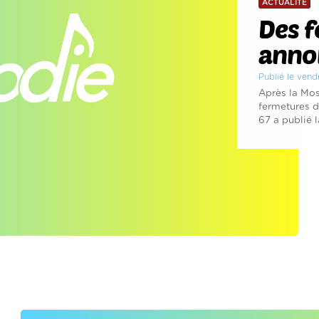
ACTUALITÉ
Des f
annon
Publié le vend
Après la Mos
fermetures d
67 a publié la