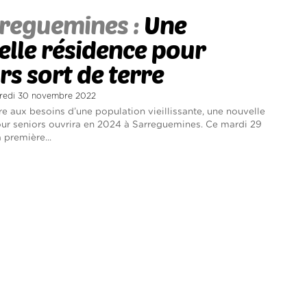
reguemines :
Une
lle résidence pour
rs sort de terre
credi 30 novembre 2022
e aux besoins d’une population vieillissante, une nouvelle
ur seniors ouvrira en 2024 à Sarreguemines. Ce mardi 29
 première...