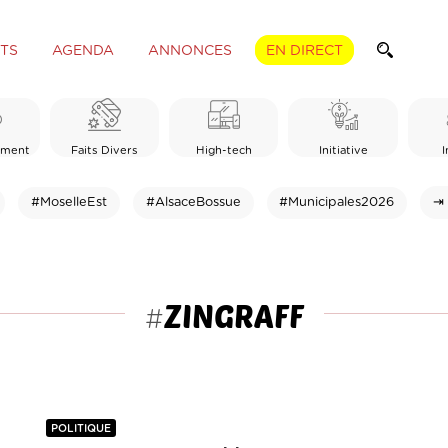
TS
AGENDA
ANNONCES
EN DIRECT
ement
Faits Divers
High-tech
Initiative
I
#MoselleEst
#AlsaceBossue
#Municipales2026
⇥ 
ZINGRAFF
#
POLITIQUE