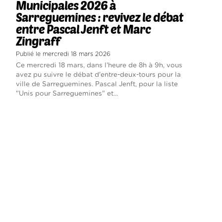
Municipales 2026 à
Sarreguemines : revivez le débat
entre Pascal Jenft et Marc
Zingraff
Publié le mercredi 18 mars 2026
Ce mercredi 18 mars, dans l'heure de 8h à 9h, vous
avez pu suivre le débat d'entre-deux-tours pour la
ville de Sarreguemines. Pascal Jenft, pour la liste
"Unis pour Sarreguemines" et...