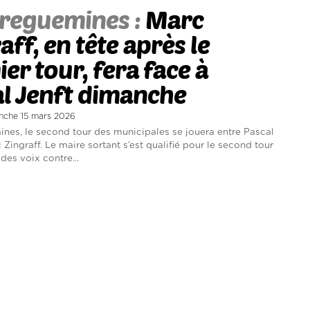
reguemines :
Marc
aff, en tête après le
er tour, fera face à
l Jenft dimanche
anche 15 mars 2026
nes, le second tour des municipales se jouera entre Pascal
 Zingraff. Le maire sortant s’est qualifié pour le second tour
des voix contre...