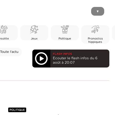
▼
nsolite
Jeux
Politique
Pronostics
hippiques
Toute l'actu
FLASH INFOS
Ecouter le flash infos du 6
août à 20:07
POLITIQUE