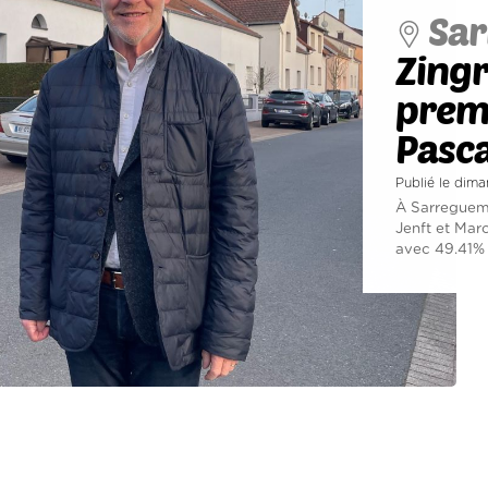
Sar
Zingr
premi
Pasca
Publié le dim
À Sarreguemi
Jenft et Marc
avec 49.41% 