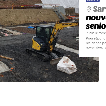
Sar
nouve
senio
Publié le mer
Pour répondr
résidence po
novembre, la