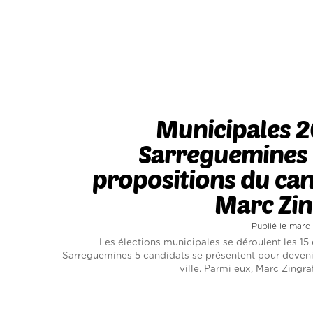
Municipales 2
Sarreguemines :
propositions du ca
Marc Zin
Publié le mard
Les élections municipales se déroulent les 15 
Sarreguemines 5 candidats se présentent pour deveni
ville. Parmi eux, Marc Zingraff