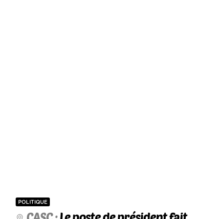
POLITIQUE
CASC :
Le poste de président fait