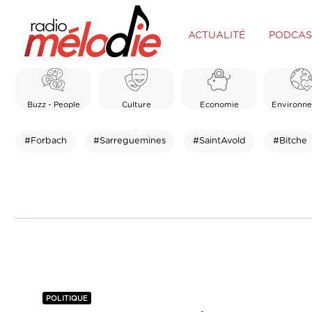
ACTUALITÉ
PODCAS
Buzz - People
Culture
Economie
Environn
#Forbach
#Sarreguemines
#SaintAvold
#Bitche
POLITIQUE