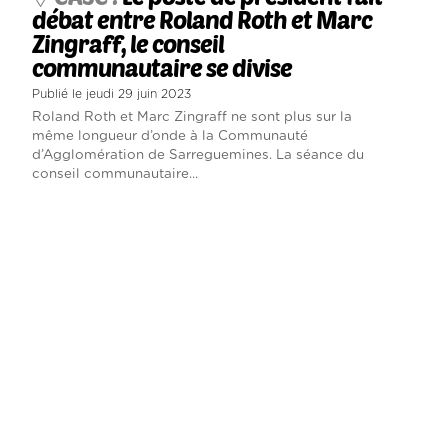
débat entre Roland Roth et Marc
Zingraff, le conseil
communautaire se divise
Publié le jeudi 29 juin 2023
Roland Roth et Marc Zingraff ne sont plus sur la
même longueur d’onde à la Communauté
d’Agglomération de Sarreguemines. La séance du
conseil communautaire...