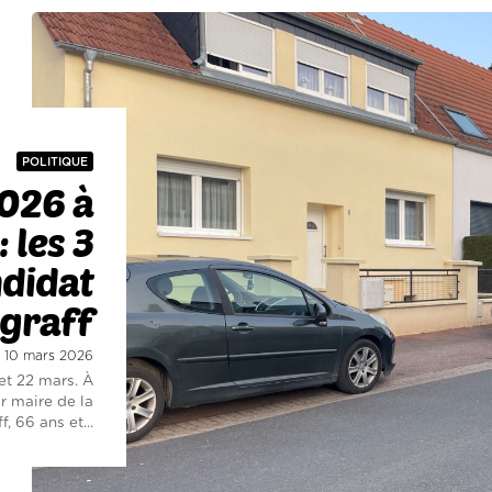
POLITIQUE
026 à
 les 3
ndidat
graff
i 10 mars 2026
et 22 mars. À
r maire de la
, 66 ans et...