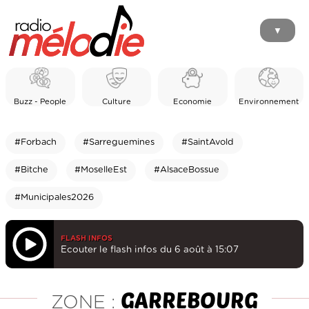
▼
Buzz - People
Culture
Economie
Environnement
#Forbach
#Sarreguemines
#SaintAvold
#Bitche
#MoselleEst
#AlsaceBossue
#Municipales2026
FLASH INFOS
Ecouter le flash infos du 6 août à 15:07
GARREBOURG
ZONE :