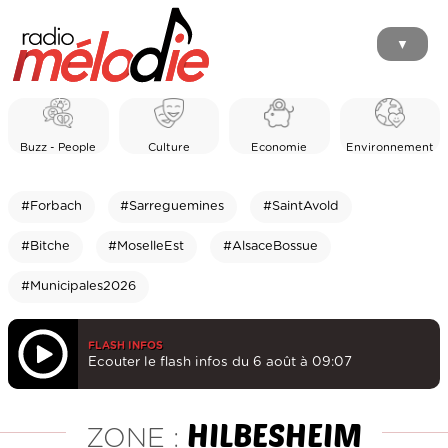
▼
Buzz - People
Culture
Economie
Environnement
#Forbach
#Sarreguemines
#SaintAvold
#Bitche
#MoselleEst
#AlsaceBossue
#Municipales2026
FLASH INFOS
Ecouter le flash infos du 6 août à 09:07
HILBESHEIM
ZONE :