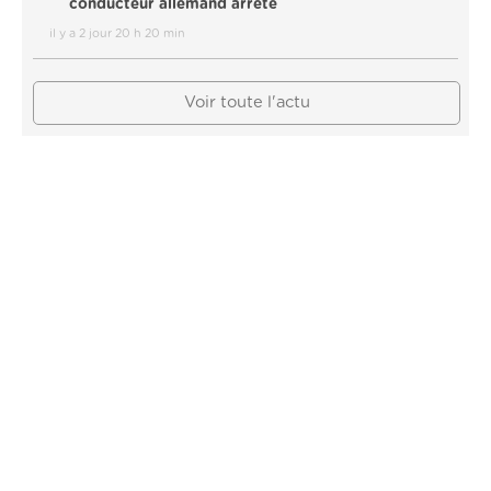
conducteur allemand arrêté
il y a 2 jour 20 h 20 min
Voir toute l'actu