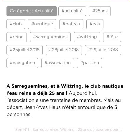
Catégorie : Actualité
#actualité
#25ans
#club
#nautique
#bateau
#eau
#reine
#sarreguemines
#wittring
#fête
#25juillet2018
#28juillet2018
#29juillet2018
#navigation
#association
#passion
A Sarreguemines, et à Wittring, le club nautique
l’eau reine a déjà 25 ans !
Aujourd’hui,
l’association a une trentaine de membres. Mais au
départ, Jean-Yves Haus n’était entouré que de 3
personnes.
Son N°1 - Sarreguemines-Wittring : 25 ans de passion pour la