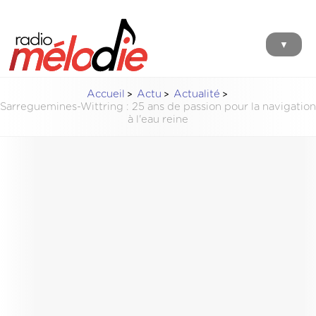
▼
Accueil
Actu
Actualité
Sarreguemines-Wittring : 25 ans de passion pour la navigation
à l'eau reine