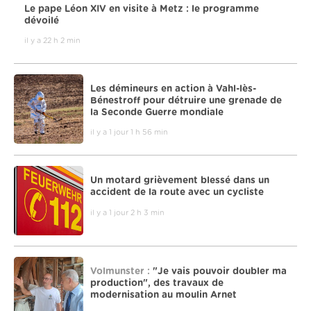
Le pape Léon XIV en visite à Metz : le programme
dévoilé
il y a 22 h 2 min
Les démineurs en action à Vahl-lès-
Bénestroff pour détruire une grenade de
la Seconde Guerre mondiale
il y a 1 jour 1 h 56 min
Un motard grièvement blessé dans un
accident de la route avec un cycliste
il y a 1 jour 2 h 3 min
Volmunster :
"Je vais pouvoir doubler ma
production", des travaux de
modernisation au moulin Arnet