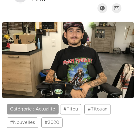
à 05:21
Catégorie : Actualité
#Titou
#Titouan
#Nouvelles
#2020