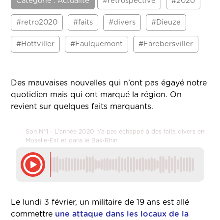
Catégorie : Actualité
#retrospective
#2020
#retro2020
#faits
#divers
#Dieuze
#Hottviller
#Faulquemont
#Farebersviller
Des mauvaises nouvelles qui n’ont pas égayé notre
quotidien mais qui ont marqué la région. On
revient sur quelques faits marquants.
Son N°1 - L’année 2020 n’a pas échappé à des faits divers en
Moselle-Est et dans le Bas-Rhin
Le lundi 3 février, un militaire de 19 ans est allé
commettre
une attaque dans les locaux de la