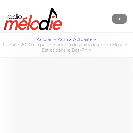
▼
Accueil
Actu
Actualité
L’année 2020 n’a pas échappé à des faits divers en Moselle-
Est et dans le Bas-Rhin