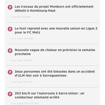
Les travaux du projet Monborn ont officiellement
débuté à Hombourg-Haut
il y a 23 h 31 min
Le foot reprend avec une nouvelle saison en Ligue 2
pour le FC Metz
il y a 1 jour 30 min
Nouvelle vague de chaleur en prévision la semaine
prochaine
il y a 1 jour 34 min
Deux personnes ont été blessées dans un accident
d’ULM hier soir à Sarreguemines
il y a 1 jour 35 min
202 km/h sur l'autoroute à Sarre-Union : un
conducteur allemand arrêté
il y a 1 jour 14 h 53 min