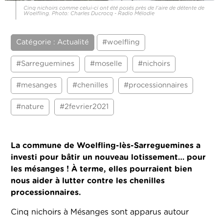
Cinq nichoirs comme celui-ci ont été posés près de l'aire de détente de
Woelfling. Photo: Charles Ducrocq - Radio Mélodie
Catégorie : Actualité
#woelfling
#Sarreguemines
#moselle
#nichoirs
#mesanges
#chenilles
#processionnaires
#nature
#2fevrier2021
La commune de Woelfling-lès-Sarreguemines a
investi pour bâtir un nouveau lotissement… pour
les mésanges ! À terme, elles pourraient bien
nous aider à lutter contre les chenilles
processionnaires.
Cinq nichoirs à Mésanges sont apparus autour