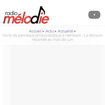
▼
Accueil
Actu
Actualité
Usine de panneaux photovoltaïque à Hambach : La décision
reportée au mois de juin