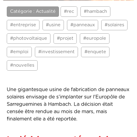
Catégorie : Actualité
#rec
#hambach
#entreprise
#usine
#panneaux
#solaires
#photovoltaique
#projet
#europole
#emploi
#investissement
#enquete
#nouvelles
Une gigantesque usine de fabrication de panneaux
solaires envisage de s'implanter sur l'Europôle de
Sarreguemines à Hambach. La décision était
censée être rendue au mois de mars, mais
finalement elle a été reportée.