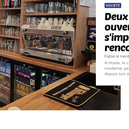
SOCIÉTÉ
Deux 
ouver
s'im
renco
Publié le mardi
A Hoste, le c
moderne, pen
depuis son ou