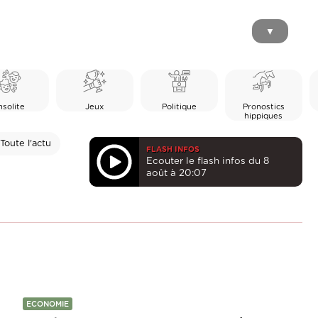
▼
nsolite
Jeux
Politique
Pronostics
hippiques
Toute l'actu
FLASH INFOS
Ecouter le flash infos du 8
août à 20:07
ECONOMIE