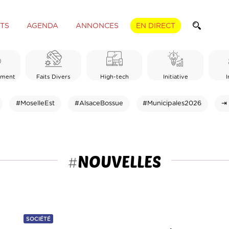
TS
AGENDA
ANNONCES
EN DIRECT
ement
Faits Divers
High-tech
Initiative
I
#MoselleEst
#AlsaceBossue
#Municipales2026
⇥ 
NOUVELLES
#
SOCIÉTÉ