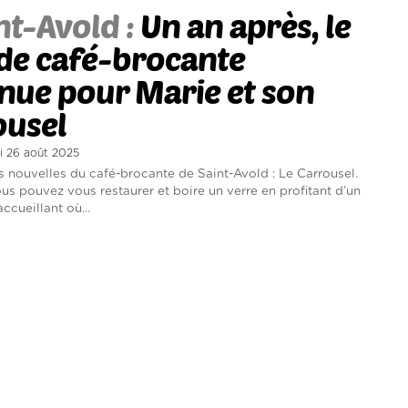
nt-Avold :
Un an après, le
de café-brocante
nue pour Marie et son
ousel
di 26 août 2025
 nouvelles du café-brocante de Saint-Avold : Le Carrousel.
ous pouvez vous restaurer et boire un verre en profitant d’un
ccueillant où...