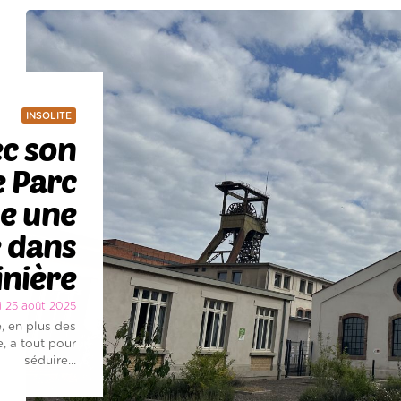
INSOLITE
c son
e Parc
e une
 dans
inière
di 25 août 2025
, en plus des
, a tout pour
séduire...