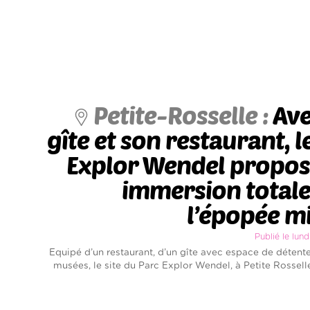
Petite-Rosselle :
Ave
gîte et son restaurant, l
Explor Wendel propos
immersion totale
l’épopée m
Publié le lun
Equipé d’un restaurant, d’un gîte avec espace de détente
musées, le site du Parc Explor Wendel, à Petite Rosselle