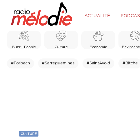
ACTUALITÉ
PODCAS
Buzz - People
Culture
Economie
Environn
#Forbach
#Sarreguemines
#SaintAvold
#Bitche
CULTURE