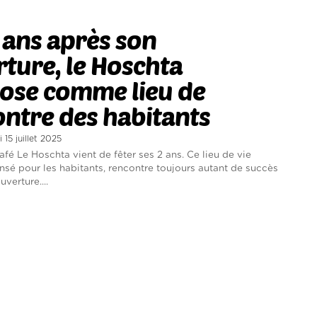
ans après son
ture, le Hoschta
pose comme lieu de
ntre des habitants
 15 juillet 2025
afé Le Hoschta vient de fêter ses 2 ans. Ce lieu de vie
sé pour les habitants, rencontre toujours autant de succès
verture....