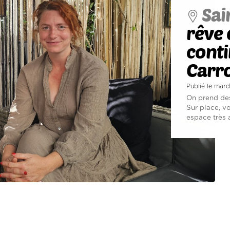
Sai
rêve 
conti
Carr
Publié le mar
On prend des
Sur place, v
espace très a