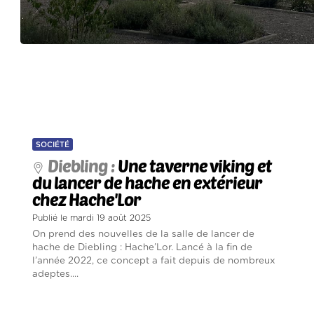
SOCIÉTÉ
Diebling :
Une taverne viking et
du lancer de hache en extérieur
chez Hache'Lor
Publié le mardi 19 août 2025
On prend des nouvelles de la salle de lancer de
hache de Diebling : Hache’Lor. Lancé à la fin de
l’année 2022, ce concept a fait depuis de nombreux
adeptes....