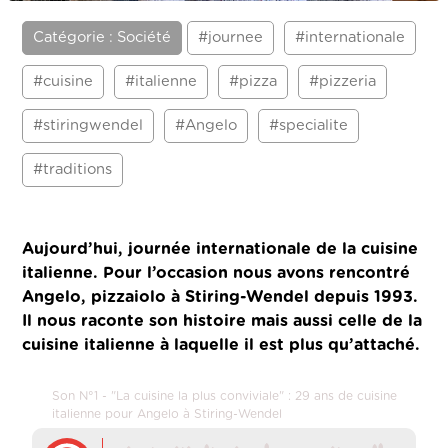
Catégorie : Société
#journee
#internationale
#cuisine
#italienne
#pizza
#pizzeria
#stiringwendel
#Angelo
#specialite
#traditions
Aujourd’hui, journée internationale de la cuisine
italienne. Pour l’occasion nous avons rencontré
Angelo, pizzaiolo à Stiring-Wendel depuis 1993.
Il nous raconte son histoire mais aussi celle de la
cuisine italienne à laquelle il est plus qu’attaché.
Son N°1 - "La cuisine la plus conviviale" : 29 ans de cuisine
italienne pour Angelo à Stiring-Wendel