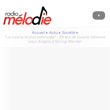
▼
Accueil
Actu
Société
"La cuisine la plus conviviale" : 29 ans de cuisine italienne
pour Angelo à Stiring-Wendel