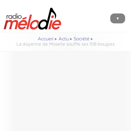
▼
Accueil
Actu
Société
La doyenne de Moselle souffle ses 108 bougies