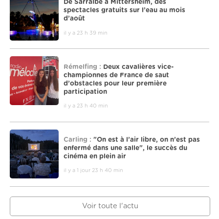
De Sarralbe à Mittersheim, des
spectacles gratuits sur l’eau au mois
d’août
il y a 23 h 39 min
Rémelfing :
Deux cavalières vice-
championnes de France de saut
d’obstacles pour leur première
participation
il y a 23 h 40 min
Carling :
"On est à l’air libre, on n’est pas
enfermé dans une salle", le succès du
cinéma en plein air
il y a 1 jour 23 h 40 min
Voir toute l'actu