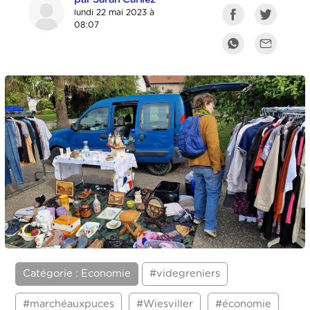
lundi 22 mai 2023 à
08:07
Catégorie : Economie
#videgreniers
#marchéauxpuces
#Wiesviller
#économie