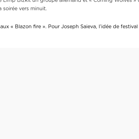
e Limp Bizkit un groupe allemand et « Coming Wolves » 
 soirée vers minuit.
ux « Blazon fire ». Pour Joseph Saieva, l’idée de festival