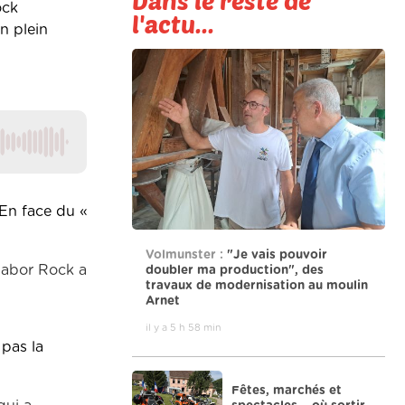
Dans le reste de
ock
l'actu...
n plein
 En face du «
Volmunster :
"Je vais pouvoir
Nabor Rock a
doubler ma production", des
travaux de modernisation au moulin
Arnet
il y a 5 h 58 min
 pas la
Fêtes, marchés et