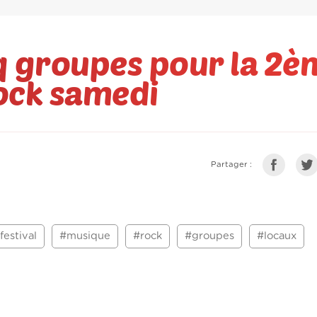
q groupes pour la 2è
ock samedi
Partager :
festival
#musique
#rock
#groupes
#locaux