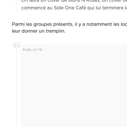
On aura un cover de Guns N’Roses, un cover d
commencé au Side One Café qui lui terminera la
Parmi les groupes présents, il y a notamment les loca
leur donner un tremplin.