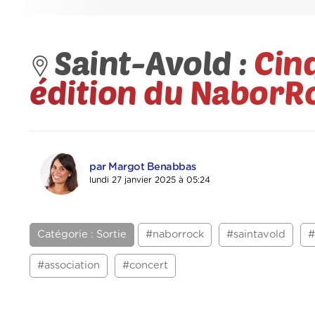
Saint-Avold :
Cin
édition du NaborR
par Margot Benabbas
lundi 27 janvier 2025 à 05:24
Catégorie : Sortie
#naborrock
#saintavold
#
#association
#concert