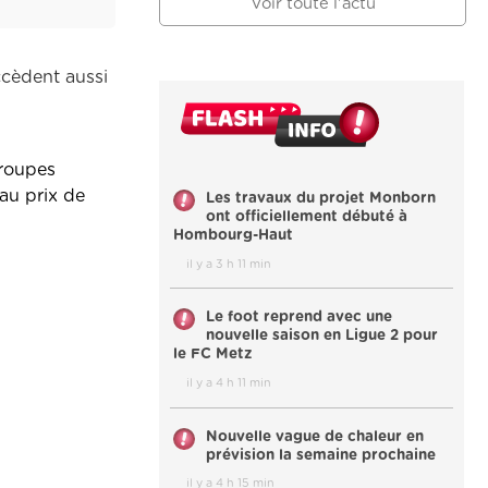
Voir toute l'actu
ccèdent aussi
groupes
au prix de
Les travaux du projet Monborn
ont officiellement débuté à
Hombourg-Haut
il y a 3 h 11 min
Le foot reprend avec une
nouvelle saison en Ligue 2 pour
le FC Metz
il y a 4 h 11 min
Nouvelle vague de chaleur en
prévision la semaine prochaine
il y a 4 h 15 min