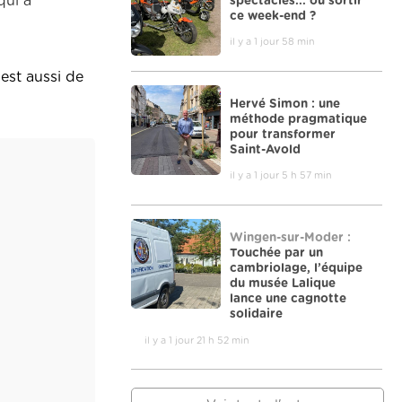
qui a
spectacles... où sortir
ce week-end ?
il y a 1 jour 58 min
 est aussi de
Hervé Simon : une
méthode pragmatique
pour transformer
Saint-Avold
il y a 1 jour 5 h 57 min
Wingen-sur-Moder :
Touchée par un
cambriolage, l’équipe
du musée Lalique
lance une cagnotte
solidaire
il y a 1 jour 21 h 52 min