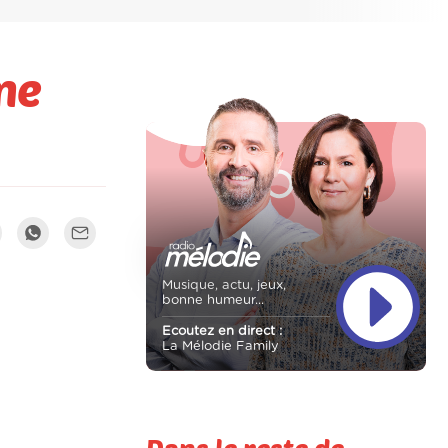
me
Musique, actu, jeux,
bonne humeur...
Ecoutez en direct :
La Mélodie Family