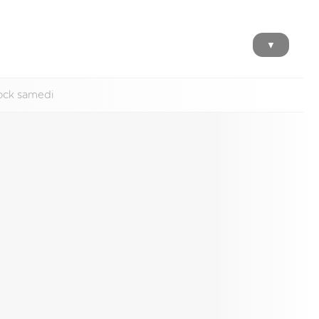
▼
ock samedi