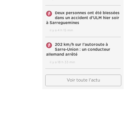
Deux personnes ont été blessées
dans un accident d’ULM hier soir
à Sarreguemines
il y a 4 h 15 min
202 km/h sur l'autoroute à
Sarre-Union : un conducteur
allemand arrêté
il y a 18 h 33 min
Voir toute l'actu