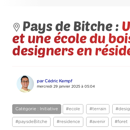
Pays de Bitche :
U
et une école du boi
designers en résid
par Cédric Kempf
mercredi 29 janvier 2025 à 05:04
Catégorie : Initiative
#ecole
#terrain
#desi
#paysdeBitche
#residence
#avenir
#foret