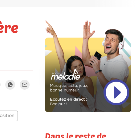
ère
Musique, actu, jeux,
bonne humeur...
Ecoutez en direct :
Bonjour !
osition
Dans le reste de