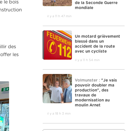
e le bois
de la Seconde Guerre
mondiale
nstruction
il y a 11 h 47 min
Un motard grièvement
blessé dans un
accident de la route
llir des
avec un cycliste
offer les
il y a 11 h 54 min
Volmunster :
"Je vais
pouvoir doubler ma
production", des
travaux de
modernisation au
moulin Arnet
il y a 18 h 3 min