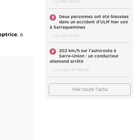
il y a 16 h 20 min
Deux personnes ont été blessées
dans un accident d’ULM hier soir
à Sarreguemines
eptrice
, a
il y a 16 h 21 min
202 km/h sur l'autoroute à
Sarre-Union : un conducteur
allemand arrêté
il y a 1 jour 6 h 38 min
Voir toute l'actu