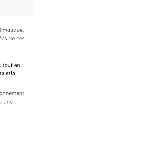
limatique,
ées de ces
, tout en
s arts
ctionnement
nd une