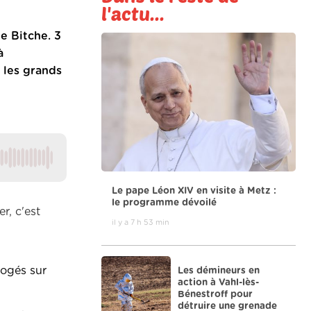
l'actu...
de Bitche.
3
à
, les grands
Le pape Léon XIV en visite à Metz :
le programme dévoilé
r, c'est
il y a 7 h 53 min
rogés sur
Les démineurs en
action à Vahl-lès-
Bénestroff pour
détruire une grenade