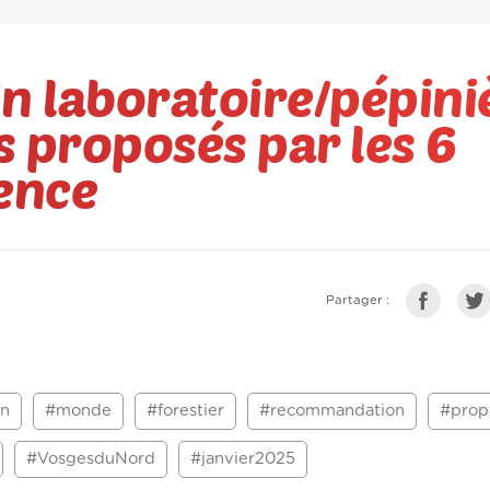
n laboratoire/pépini
s proposés par les 6
ence
Partager :
gn
#monde
#forestier
#recommandation
#prop
#VosgesduNord
#janvier2025