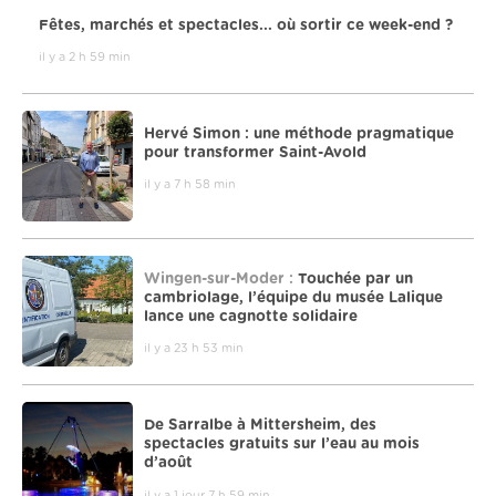
Fêtes, marchés et spectacles... où sortir ce week-end ?
il y a 2 h 59 min
Hervé Simon : une méthode pragmatique
pour transformer Saint-Avold
il y a 7 h 58 min
Wingen-sur-Moder :
Touchée par un
cambriolage, l’équipe du musée Lalique
lance une cagnotte solidaire
il y a 23 h 53 min
De Sarralbe à Mittersheim, des
spectacles gratuits sur l’eau au mois
d’août
il y a 1 jour 7 h 59 min