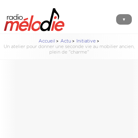
▼
Accueil
Actu
Initiative
Un atelier pour donner une seconde vie au mobilier ancien,
plein de ''charme''