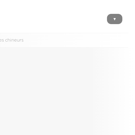
▼
es chineurs