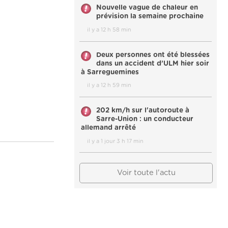
Nouvelle vague de chaleur en
prévision la semaine prochaine
il y a 12 h 58 min
Deux personnes ont été blessées
dans un accident d’ULM hier soir
à Sarreguemines
il y a 12 h 59 min
202 km/h sur l'autoroute à
Sarre-Union : un conducteur
allemand arrêté
il y a 1 jour 3 h 17 min
Voir toute l'actu