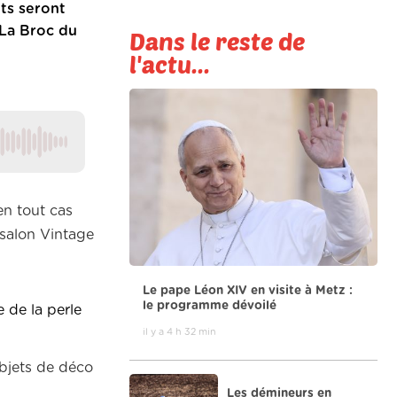
ts seront
 La Broc du
Dans le reste de
l'actu...
en tout cas
 salon Vintage
Le pape Léon XIV en visite à Metz :
le programme dévoilé
 de la perle
il y a 4 h 32 min
objets de déco
Les démineurs en