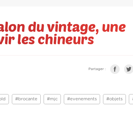
alon du vintage, une
ir les chineurs
Partager :
old
#brocante
#mjc
#evenements
#objets