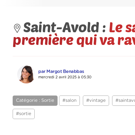
Saint-Avold :
Le s
première qui va rav
par Margot Benabbas
mercredi 2 avril 2025 à 05:30
Catégorie : Sortie
#salon
#vintage
#saintav
#sortie