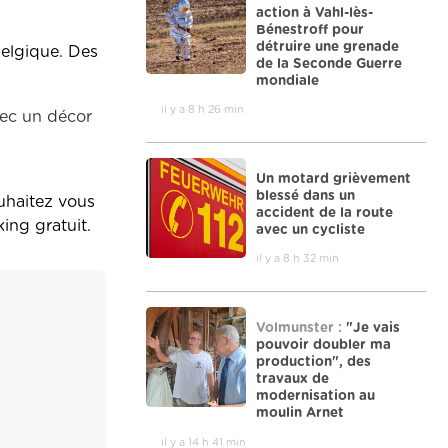
action à Vahl-lès-
Bénestroff pour
détruire une grenade
Belgique. Des
de la Seconde Guerre
mondiale
il y a 8 h 26 min
vec un décor
Un motard grièvement
blessé dans un
ouhaitez vous
accident de la route
king gratuit.
avec un cycliste
il y a 8 h 32 min
Volmunster :
"Je vais
pouvoir doubler ma
production", des
travaux de
modernisation au
moulin Arnet
il y a 14 h 41 min