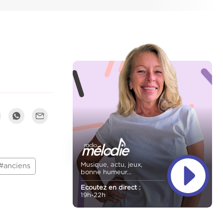
Musique, actu, jeux,
#anciens
bonne humeur...
Ecoutez en direct :
19h-22h