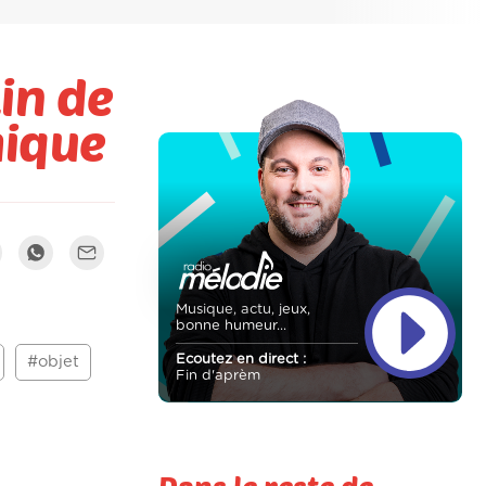
lin de
mique
Musique, actu, jeux,
bonne humeur...
Ecoutez en direct :
#objet
Fin d'aprèm