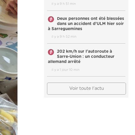
il y a 9 h 51 min
Deux personnes ont été blessées
dans un accident d’ULM hier soir
à Sarreguemines
il y a 9 h 52 min
202 km/h sur l'autoroute à
Sarre-Union : un conducteur
allemand arrêté
il y a 1 jour 10 min
Voir toute l'actu