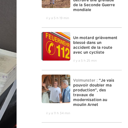
détruire une grenade
de la Seconde Guerre
mondiale
il y a 5 h 19 min
Un motard grièvement
blessé dans un
accident de la route
avec un cycliste
il y a 5 h 25 min
Volmunster :
"Je vais
pouvoir doubler ma
production", des
travaux de
modernisation au
moulin Arnet
il y a 11 h 34 min