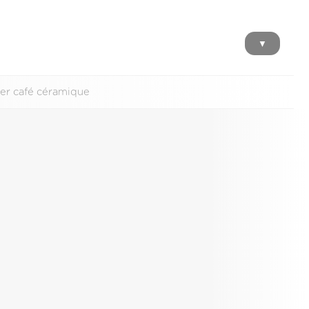
▼
ier café céramique