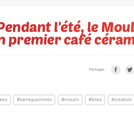
Pendant l'été, le Mou
on premier café céra
Partager :
ees
#sarreguemines
#moulin
#blies
#creation