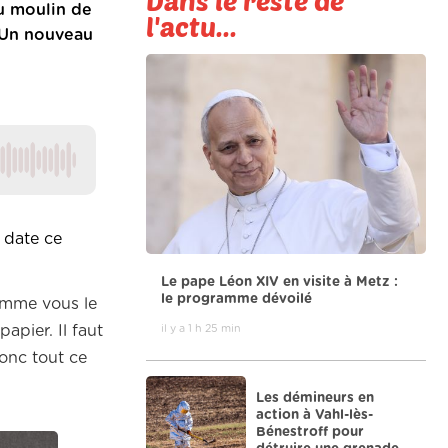
Dans le reste de
u moulin de
l'actu...
. Un nouveau
date ce
Le pape Léon XIV en visite à Metz :
le programme dévoilé
comme vous le
pier. Il faut
il y a 1 h 25 min
donc tout ce
Les démineurs en
action à Vahl-lès-
Bénestroff pour