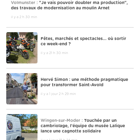
Volmunster :
"Je vais pouvoir doubler ma production",
des travaux de modernisation au moulin Arnet
il y a 2 h 30 min
Fêtes, marchés et spectacles... où sortir
ce week-end ?
il y a 21 h 30 min
Hervé Simon : une méthode pragmatique
pour transformer Saint-Avold
il y a 1 jour 2 h 29 min
Wingen-sur-Moder :
Touchée par un
cambriolage, l’équipe du musée Lalique
lance une cagnotte solidaire