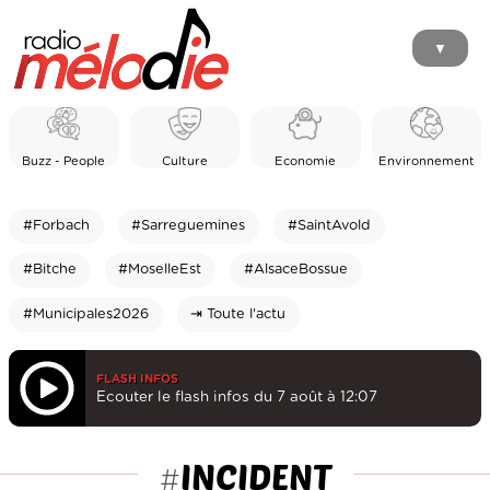
▼
Buzz - People
Culture
Economie
Environnement
#Forbach
#Sarreguemines
#SaintAvold
#Bitche
#MoselleEst
#AlsaceBossue
#Municipales2026
⇥ Toute l'actu
FLASH INFOS
Ecouter le flash infos du 7 août à 12:07
INCIDENT
#