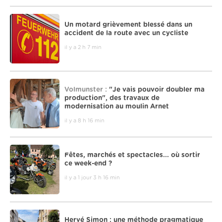
Un motard grièvement blessé dans un
accident de la route avec un cycliste
il y a 2 h 7 min
Volmunster :
"Je vais pouvoir doubler ma
production", des travaux de
modernisation au moulin Arnet
il y a 8 h 16 min
Fêtes, marchés et spectacles... où sortir
ce week-end ?
il y a 1 jour 3 h 16 min
Hervé Simon : une méthode pragmatique