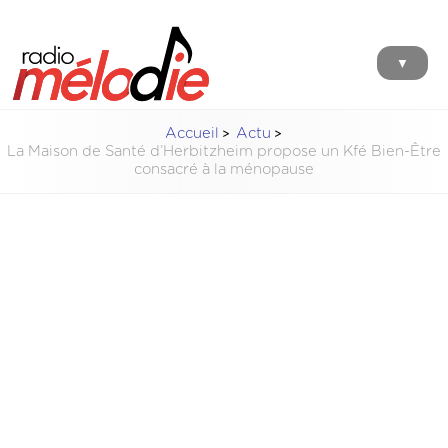
▼
Accueil
Actu
La Maison de Santé d’Herbitzheim propose un Kfé Bien-Être
consacré à la ménopause