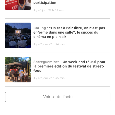
participation
il y a 1 jour 22 h 34 min
Carling :
"On est à l’air libre, on n’est pas
enfermé dans une salle", le succès du
cinéma en plein air
il y a 2 jour 22 h 34 min
Sarreguemines :
Un week-end réussi pour
la première édition du festival de street-
food
il y a 2 jour 22 h 35 min
Voir toute l'actu