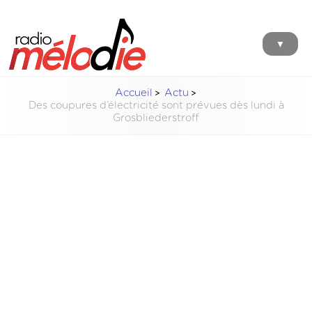
▼
Accueil
Actu
Des coupures d’électricité sont prévues dès lundi à
Grosbliederstroff