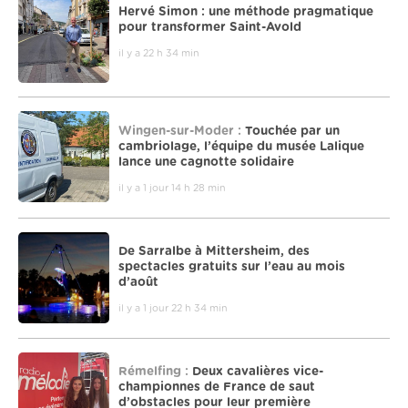
Hervé Simon : une méthode pragmatique
pour transformer Saint-Avold
il y a 22 h 34 min
Wingen-sur-Moder :
Touchée par un
cambriolage, l’équipe du musée Lalique
lance une cagnotte solidaire
il y a 1 jour 14 h 28 min
De Sarralbe à Mittersheim, des
spectacles gratuits sur l’eau au mois
d’août
il y a 1 jour 22 h 34 min
Rémelfing :
Deux cavalières vice-
championnes de France de saut
d’obstacles pour leur première