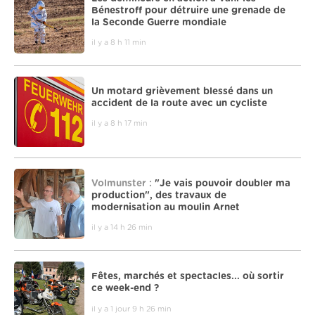
Bénestroff pour détruire une grenade de
la Seconde Guerre mondiale
il y a 8 h 11 min
Un motard grièvement blessé dans un
accident de la route avec un cycliste
il y a 8 h 17 min
Volmunster :
"Je vais pouvoir doubler ma
production", des travaux de
modernisation au moulin Arnet
il y a 14 h 26 min
Fêtes, marchés et spectacles... où sortir
ce week-end ?
il y a 1 jour 9 h 26 min