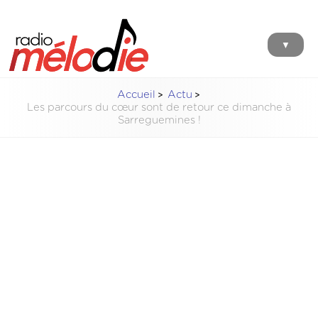
▼
Accueil
Actu
Les parcours du cœur sont de retour ce dimanche à
Sarreguemines !