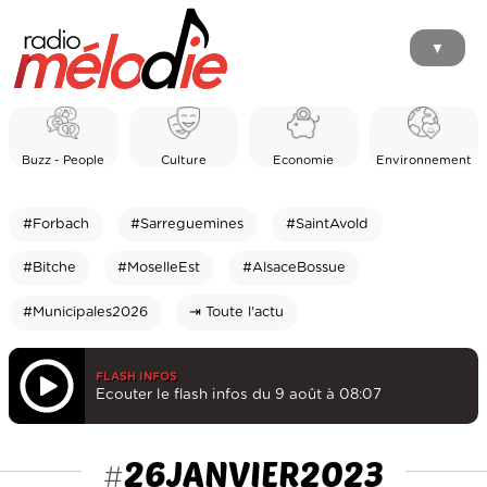
▼
Buzz - People
Culture
Economie
Environnement
#Forbach
#Sarreguemines
#SaintAvold
#Bitche
#MoselleEst
#AlsaceBossue
#Municipales2026
⇥ Toute l'actu
FLASH INFOS
Ecouter le flash infos du 9 août à 08:07
26JANVIER2023
#