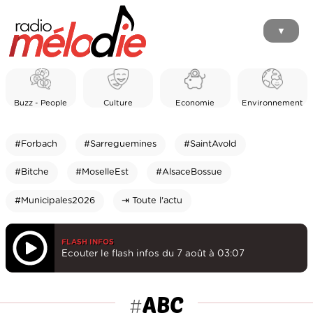
▼
Buzz - People
Culture
Economie
Environnement
#Forbach
#Sarreguemines
#SaintAvold
#Bitche
#MoselleEst
#AlsaceBossue
#Municipales2026
⇥ Toute l'actu
FLASH INFOS
Ecouter le flash infos du 7 août à 03:07
ABC
#