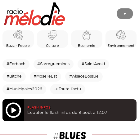
▼
Buzz - People
Culture
Economie
Environnement
#Forbach
#Sarreguemines
#SaintAvold
#Bitche
#MoselleEst
#AlsaceBossue
#Municipales2026
⇥ Toute l'actu
FLASH INFOS
Ecouter le flash infos du 9 août à 12:07
BLUES
#