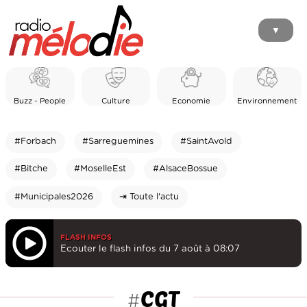
▼
Buzz - People
Culture
Economie
Environnement
#Forbach
#Sarreguemines
#SaintAvold
#Bitche
#MoselleEst
#AlsaceBossue
#Municipales2026
⇥ Toute l'actu
FLASH INFOS
Ecouter le flash infos du 7 août à 08:07
CGT
#