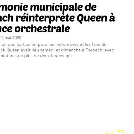
monie municipale de
ch réinterprète Queen à
uce orchestrale
i 12 mai 2025
un peu particulier pour les mélomanes et les fans du
ck Queen avait lieu samedi et dimanche à Forbach, avec
ntations de plus de deux heures qui...