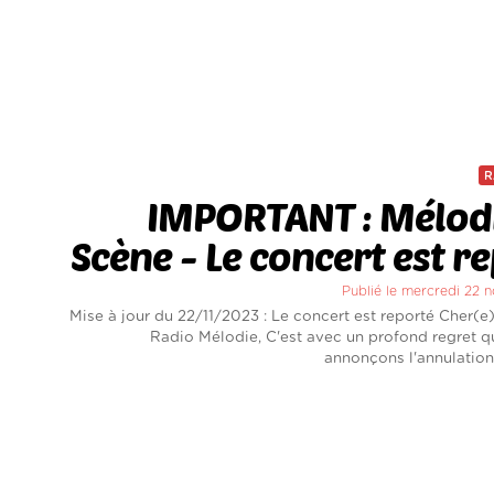
R
IMPORTANT : Mélodi
Scène - Le concert est r
Publié le mercredi 22
Mise à jour du 22/11/2023 : Le concert est reporté Cher(e
Radio Mélodie, C'est avec un profond regret 
annonçons l'annulation 