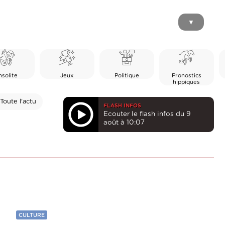
▼
nsolite
Jeux
Politique
Pronostics
hippiques
Toute l'actu
FLASH INFOS
Ecouter le flash infos du 9
août à 10:07
CULTURE