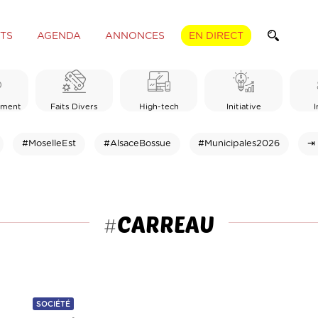
TS
AGENDA
ANNONCES
EN DIRECT
ement
Faits Divers
High-tech
Initiative
I
#MoselleEst
#AlsaceBossue
#Municipales2026
⇥ 
CARREAU
#
SOCIÉTÉ