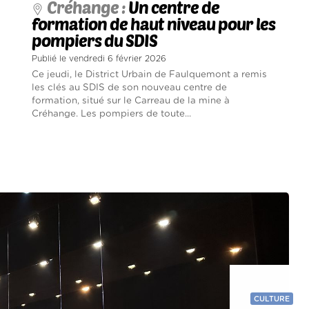
Créhange :
Un centre de
formation de haut niveau pour les
pompiers du SDIS
Publié le vendredi 6 février 2026
Ce jeudi, le District Urbain de Faulquemont a remis
les clés au SDIS de son nouveau centre de
formation, situé sur le Carreau de la mine à
Créhange. Les pompiers de toute...
CULTURE