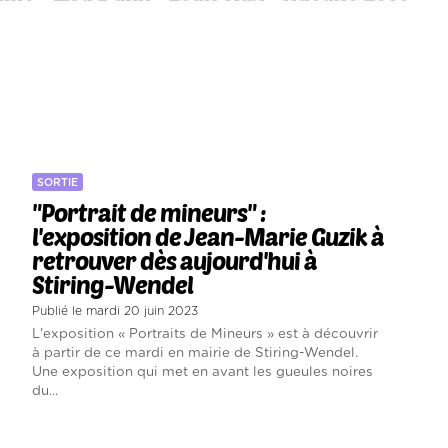
SORTIE
"Portrait de mineurs" :
l'exposition de Jean-Marie Guzik à
retrouver dès aujourd'hui à
Stiring-Wendel
Publié le mardi 20 juin 2023
L'exposition « Portraits de Mineurs » est à découvrir
à partir de ce mardi en mairie de Stiring-Wendel.
Une exposition qui met en avant les gueules noires
du...