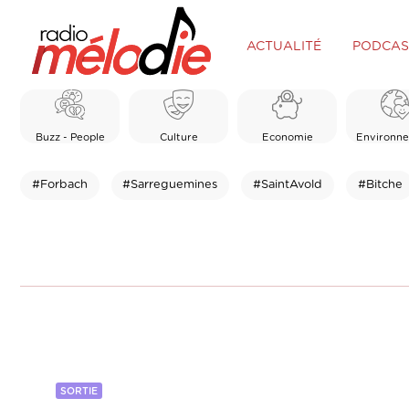
ACTUALITÉ
PODCAS
Buzz - People
Culture
Economie
Environn
#Forbach
#Sarreguemines
#SaintAvold
#Bitche
SORTIE