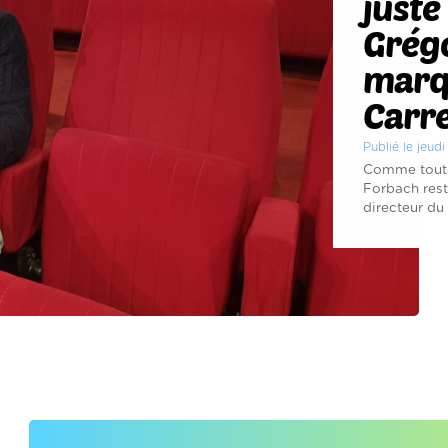
juste 
Grég
marqu
Carr
Publié le jeu
Comme toutes
Forbach rest
directeur du t