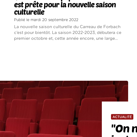
est prête pour la nouvelle saison
culturelle
Publié le mardi 20 septembre 2022
La nouvelle saison culturelle du Carreau de Forbach
c’est pour bientôt. La saison 2022-2023, débutera ce
premier octobre et, cette année encore, une large...
ACTUALITÉ
''On n