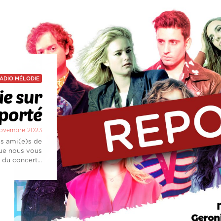
ADIO MÉLODIE
e sur
eporté
 novembre 2023
)s ami(e)s de
que nous vous
du concert...