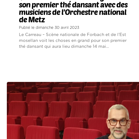
son premier thé dansant avec des
musiciens de l’Orchestre national
de Metz
Publié le dimanche 30 avril 2023
Le Carreau – Scène nationale de Forbach et de l’Est
mosellan voit les choses en grand pour son premier
thé dansant qui aura lieu dimanche 14 mai...