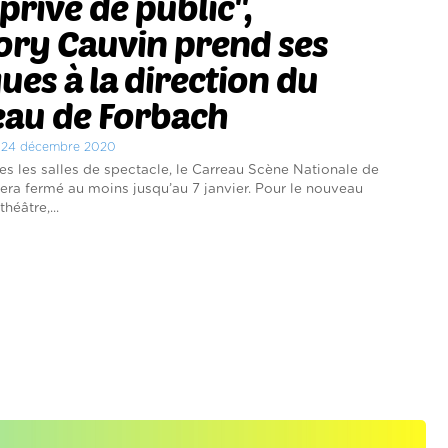
privé de public'',
ory Cauvin prend ses
es à la direction du
eau de Forbach
di 24 décembre 2020
 les salles de spectacle, le Carreau Scène Nationale de
era fermé au moins jusqu’au 7 janvier. Pour le nouveau
héâtre,...