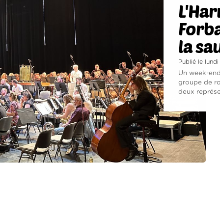
L'Har
Forba
la sa
Publié le lund
Un week-end 
groupe de ro
deux représe