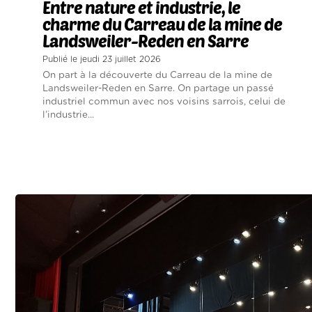
Entre nature et industrie, le
charme du Carreau de la mine de
Landsweiler-Reden en Sarre
Publié le jeudi 23 juillet 2026
On part à la découverte du Carreau de la mine de
Landsweiler-Reden en Sarre. On partage un passé
industriel commun avec nos voisins sarrois, celui de
l’industrie...