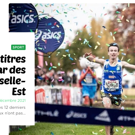
SPORT
titres
r des
elle-
Est
 décembre 2021
es 12 derniers
x n’ont pas...