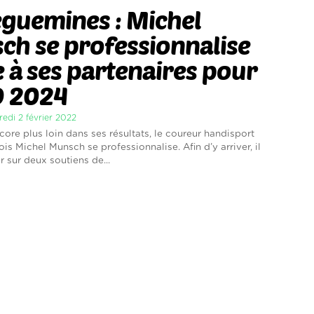
guemines : Michel
h se professionnalise
 à ses partenaires pour
O 2024
redi 2 février 2022
core plus loin dans ses résultats, le coureur handisport
s Michel Munsch se professionnalise. Afin d’y arriver, il
 sur deux soutiens de...