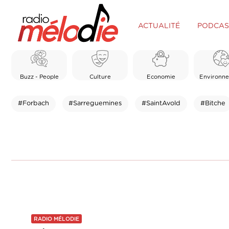
ACTUALITÉ
PODCAS
Buzz - People
Culture
Economie
Environn
#Forbach
#Sarreguemines
#SaintAvold
#Bitche
RADIO MÉLODIE