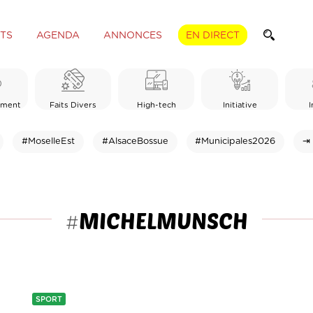
TS
AGENDA
ANNONCES
EN DIRECT
ement
Faits Divers
High-tech
Initiative
I
#MoselleEst
#AlsaceBossue
#Municipales2026
⇥ 
MICHELMUNSCH
#
SPORT