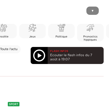
▼
nsolite
Jeux
Politique
Pronostics
hippiques
Toute l'actu
FLASH INFOS
Ecouter le flash infos du 7
août à 19:07
SPORT