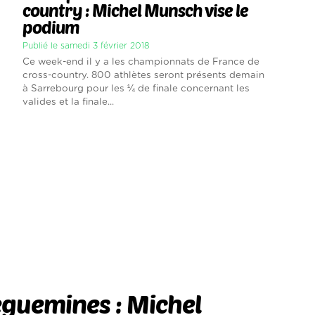
country : Michel Munsch vise le
podium
Publié le samedi 3 février 2018
Ce week-end il y a les championnats de France de
cross-country. 800 athlètes seront présents demain
à Sarrebourg pour les ¼ de finale concernant les
valides et la finale...
guemines : Michel