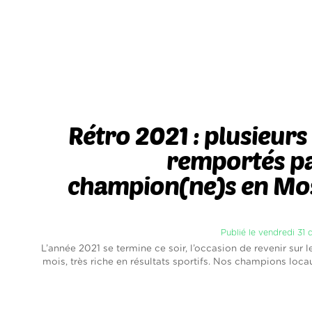
Rétro 2021 : plusieurs 
remportés pa
champion(ne)s en Mos
Publié le vendredi 31
L’année 2021 se termine ce soir, l’occasion de revenir sur l
mois, très riche en résultats sportifs. Nos champions locau