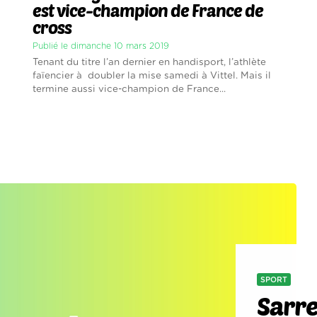
est vice-champion de France de
cross
Publié le dimanche 10 mars 2019
Tenant du titre l’an dernier en handisport, l’athlète
faïencier à doubler la mise samedi à Vittel. Mais il
termine aussi vice-champion de France...
SPORT
Sarre