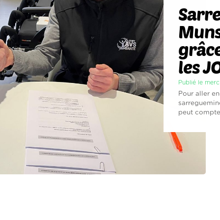
Sarre
Munsc
grâce
les J
Publié le merc
Pour aller en
sarregueminoi
peut compter