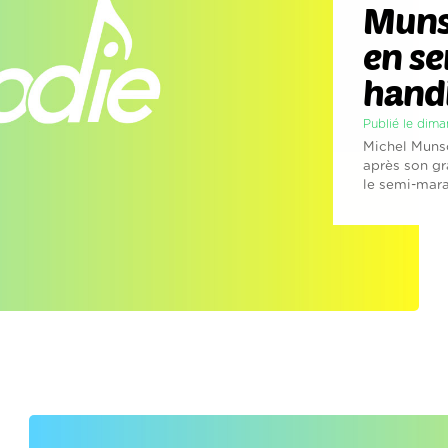
Muns
en s
hand
Publié le dim
Michel Munsc
après son gr
le semi-marat