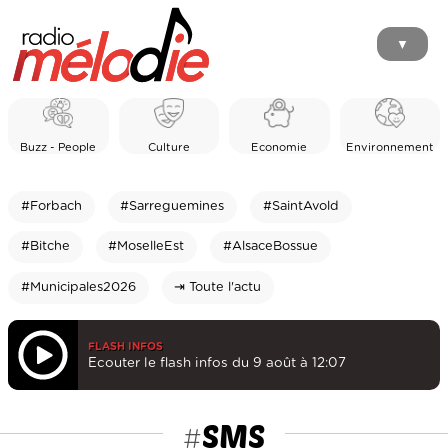
▼
Buzz - People
Culture
Economie
Environnement
#Forbach
#Sarreguemines
#SaintAvold
#Bitche
#MoselleEst
#AlsaceBossue
#Municipales2026
⇥ Toute l'actu
FLASH INFOS
Ecouter le flash infos du 9 août à 12:07
SMS
#