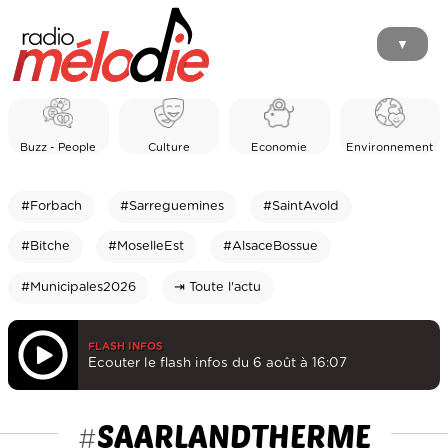
▼
Buzz - People
Culture
Economie
Environnement
#Forbach
#Sarreguemines
#SaintAvold
#Bitche
#MoselleEst
#AlsaceBossue
#Municipales2026
⇥ Toute l'actu
FLASH INFOS
Ecouter le flash infos du 6 août à 16:07
SAARLANDTHERME
#