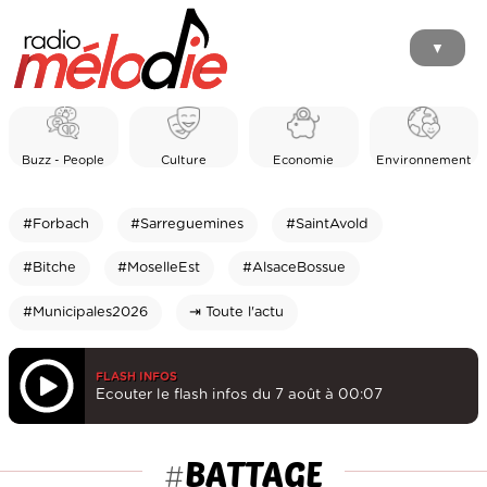
▼
Buzz - People
Culture
Economie
Environnement
#Forbach
#Sarreguemines
#SaintAvold
#Bitche
#MoselleEst
#AlsaceBossue
#Municipales2026
⇥ Toute l'actu
FLASH INFOS
Ecouter le flash infos du 7 août à 00:07
BATTAGE
#