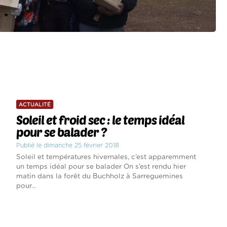
ACTUALITÉ
Soleil et froid sec : le temps idéal
pour se balader ?
Publié le dimanche 25 février 2018
Soleil et températures hivernales, c’est apparemment
un temps idéal pour se balader On s’est rendu hier
matin dans la forêt du Buchholz à Sarreguemines
pour...