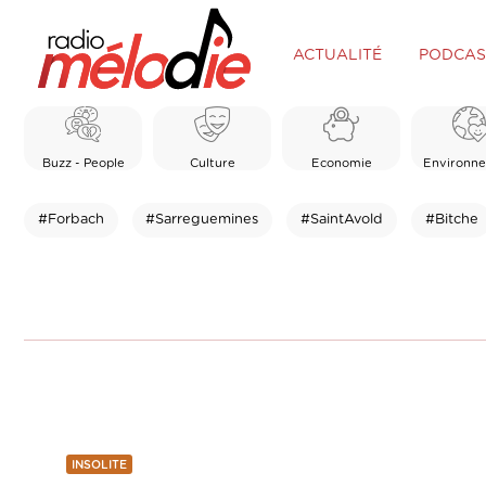
ACTUALITÉ
PODCAS
Buzz - People
Culture
Economie
Environn
#Forbach
#Sarreguemines
#SaintAvold
#Bitche
INSOLITE