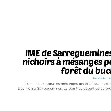
IME de Sarreguemines
nichoirs à mésanges p
forêt du bu
Publié le lun
Des nichoirs pour les mésanges ont été installés dan
Buchholz à Sarreguemines. Le point de départ de ce proje