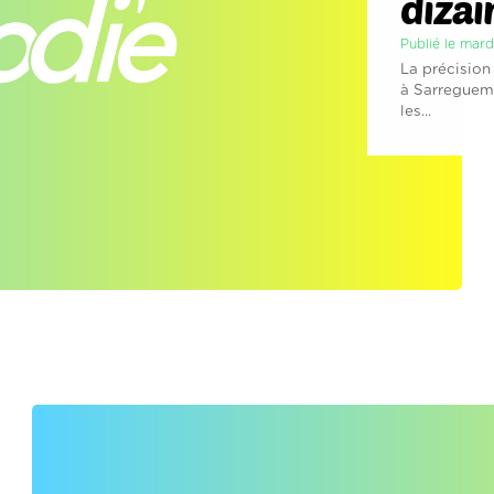
dizai
Publié le mard
La précision
à Sarreguemi
les...