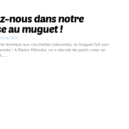
ez-nous dans notre
e au muguet !
i 3 mai 2021
orte bonheur aux clochettes odorantes, le muguet fait son
 année ! A Radio Mélodie, on a décidé de partir créer un
…...