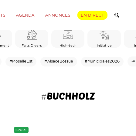
TS
AGENDA
ANNONCES
EN DIRECT
ement
Faits Divers
High-tech
Initiative
I
#MoselleEst
#AlsaceBossue
#Municipales2026
⇥ 
BUCHHOLZ
#
SPORT