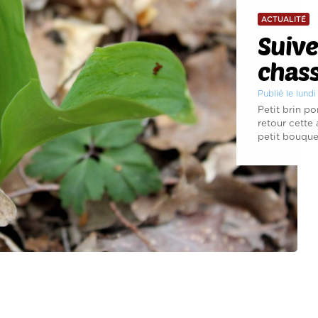
ACTUALITÉ
Suiv
chass
Publié le lund
Petit brin p
retour cette
petit bouquet