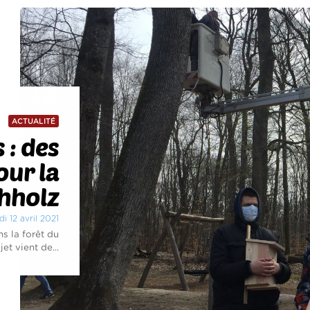
ACTUALITÉ
 : des
our la
chholz
di 12 avril 2021
s la forêt du
t vient de...