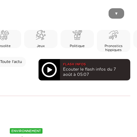
▼
nsolite
Jeux
Politique
Pronostics
hippiques
Toute l'actu
FLASH INFOS
Ecouter le flash infos du 7
août à 05:07
ENVIRONNEMENT