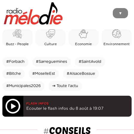
▼
Buzz - People
Culture
Economie
Environnement
#Forbach
#Sarreguemines
#SaintAvold
#Bitche
#MoselleEst
#AlsaceBossue
#Municipales2026
⇥ Toute l'actu
FLASH INFOS
Ecouter le flash infos du 8 août à 19:07
CONSEILS
#