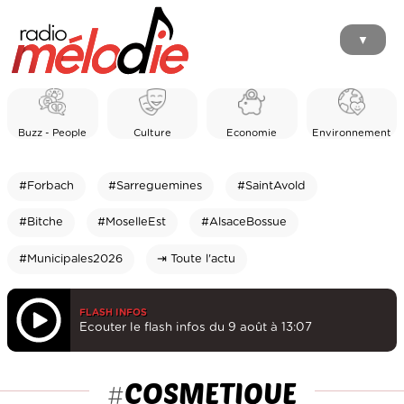
▼
Buzz - People
Culture
Economie
Environnement
#Forbach
#Sarreguemines
#SaintAvold
#Bitche
#MoselleEst
#AlsaceBossue
#Municipales2026
⇥ Toute l'actu
FLASH INFOS
Ecouter le flash infos du 9 août à 13:07
COSMETIQUE
#