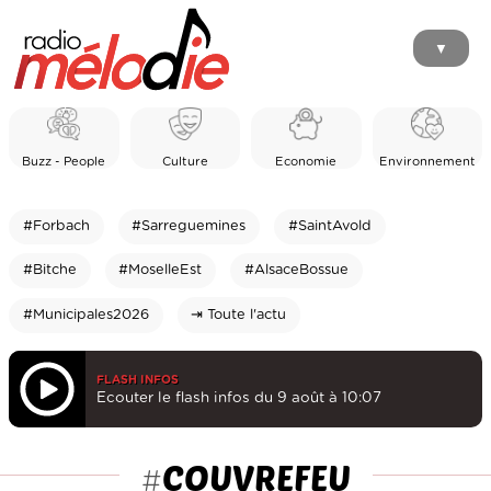
▼
Buzz - People
Culture
Economie
Environnement
#Forbach
#Sarreguemines
#SaintAvold
#Bitche
#MoselleEst
#AlsaceBossue
#Municipales2026
⇥ Toute l'actu
FLASH INFOS
Ecouter le flash infos du 9 août à 10:07
COUVREFEU
#