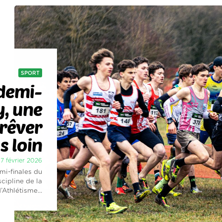
SPORT
 demi-
y, une
 rêver
s loin
17 février 2026
mi-finales du
cipline de la
Athlétisme...