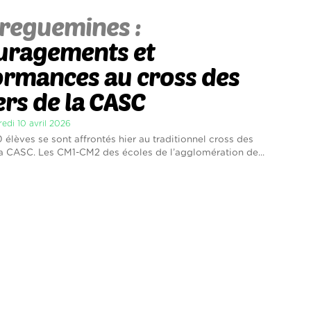
reguemines :
uragements et
ormances au cross des
ers de la CASC
redi 10 avril 2026
 élèves se sont affrontés hier au traditionnel cross des
la CASC. Les CM1-CM2 des écoles de l’agglomération de...