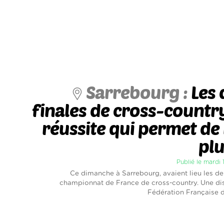
Sarrebourg :
Les
finales de cross-countr
réussite qui permet de
plu
Publié le mardi 
Ce dimanche à Sarrebourg, avaient lieu les de
championnat de France de cross-country. Une dis
Fédération Française d’