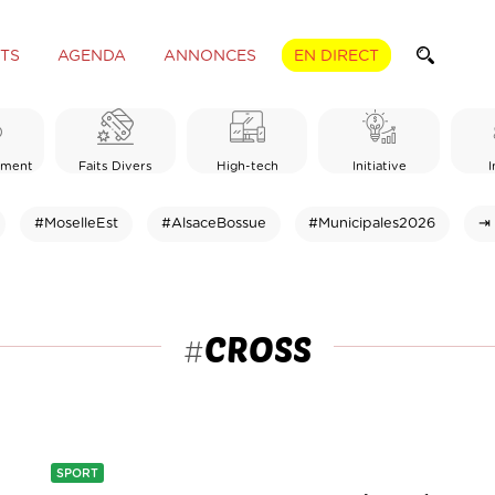
TS
AGENDA
ANNONCES
EN DIRECT
ement
Faits Divers
High-tech
Initiative
I
#MoselleEst
#AlsaceBossue
#Municipales2026
⇥ 
CROSS
#
SPORT