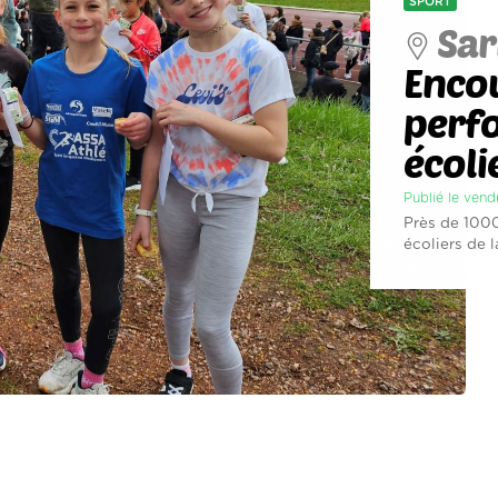
SPORT
Sar
Enco
perf
écoli
Publié le vend
Près de 1000
écoliers de 