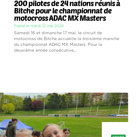
200 pilotes de 24 nations réunis à
Bitche pour le championnat de
motocross ADAC MX Masters
Publié le mardi 12 mai 2026
Samedi 16 et dimanche 17 mai, le circuit de
motocross de Bitche accueille la troisième manche
du championnat ADAC MX Masters. Pour la
deuxième année consécutive,...