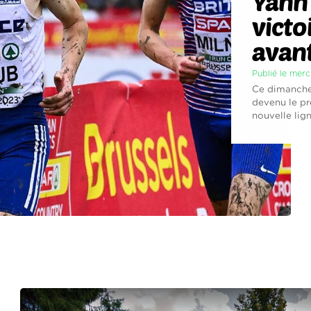
Yann
victo
avant
Publié le mer
Ce dimanche 
devenu le pr
nouvelle lign