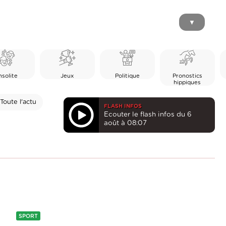
▼
nsolite
Jeux
Politique
Pronostics
hippiques
Toute l'actu
FLASH INFOS
Ecouter le flash infos du 6
août à 08:07
SPORT