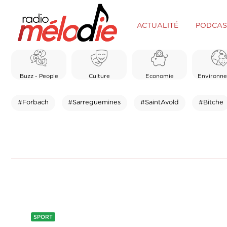
ACTUALITÉ
PODCAS
Buzz - People
Culture
Economie
Environn
#Forbach
#Sarreguemines
#SaintAvold
#Bitche
SPORT