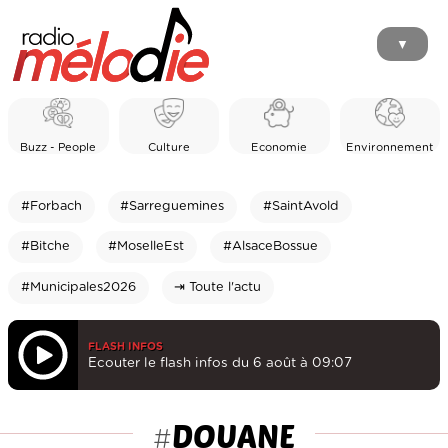
▼
Buzz - People
Culture
Economie
Environnement
#Forbach
#Sarreguemines
#SaintAvold
#Bitche
#MoselleEst
#AlsaceBossue
#Municipales2026
⇥ Toute l'actu
FLASH INFOS
Ecouter le flash infos du 6 août à 09:07
DOUANE
#