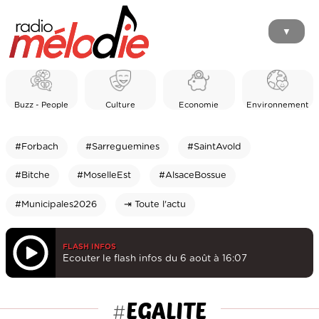
▼
Buzz - People
Culture
Economie
Environnement
#Forbach
#Sarreguemines
#SaintAvold
#Bitche
#MoselleEst
#AlsaceBossue
#Municipales2026
⇥ Toute l'actu
FLASH INFOS
Ecouter le flash infos du 6 août à 16:07
EGALITE
#