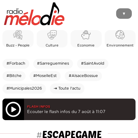
▼
Buzz - People
Culture
Economie
Environnement
#Forbach
#Sarreguemines
#SaintAvold
#Bitche
#MoselleEst
#AlsaceBossue
#Municipales2026
⇥ Toute l'actu
FLASH INFOS
Ecouter le flash infos du 7 août à 11:07
ESCAPEGAME
#