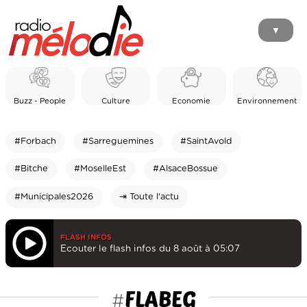
▼
Buzz - People
Culture
Economie
Environnement
#Forbach
#Sarreguemines
#SaintAvold
#Bitche
#MoselleEst
#AlsaceBossue
#Municipales2026
⇥ Toute l'actu
FLASH INFOS
Ecouter le flash infos du 8 août à 05:07
FLABEG
#