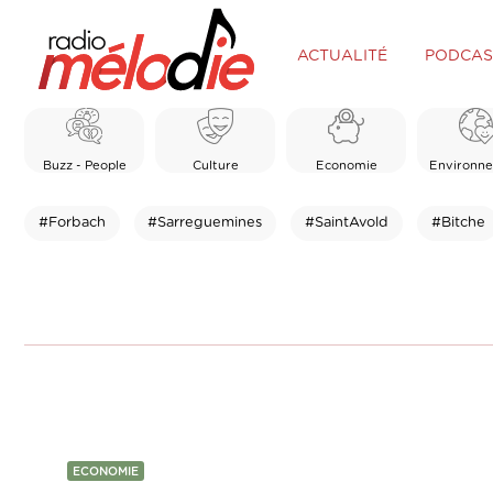
ACTUALITÉ
PODCAS
Buzz - People
Culture
Economie
Environn
#Forbach
#Sarreguemines
#SaintAvold
#Bitche
ECONOMIE