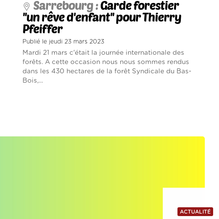
Sarrebourg :
Garde forestier
''un rêve d'enfant'' pour Thierry
Pfeiffer
Publié le jeudi 23 mars 2023
Mardi 21 mars c'était la journée internationale des
forêts. A cette occasion nous nous sommes rendus
dans les 430 hectares de la forêt Syndicale du Bas-
Bois,...
ACTUALITÉ