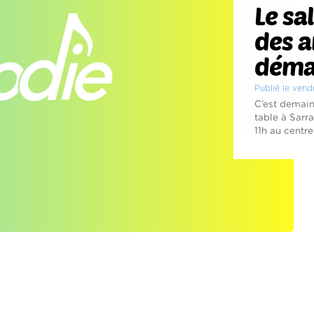
Le sa
des a
déma
Publié le ven
C’est demain
table à Sarr
11h au centre 