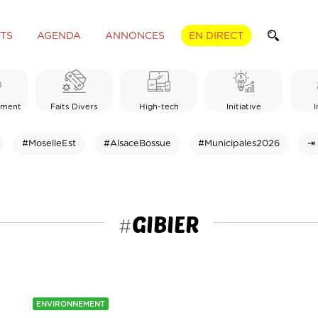
TS
AGENDA
ANNONCES
EN DIRECT
ement
Faits Divers
High-tech
Initiative
I
#MoselleEst
#AlsaceBossue
#Municipales2026
⇥ 
GIBIER
#
ENVIRONNEMENT