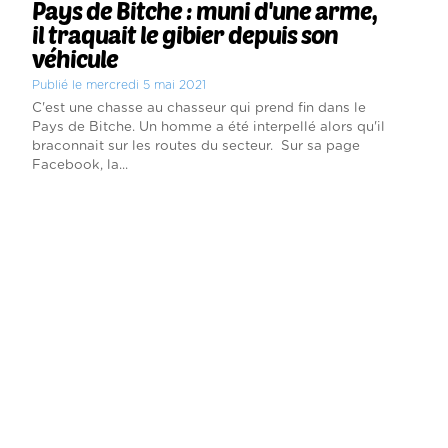
Pays de Bitche : muni d'une arme,
il traquait le gibier depuis son
véhicule
Publié le mercredi 5 mai 2021
C'est une chasse au chasseur qui prend fin dans le
Pays de Bitche. Un homme a été interpellé alors qu'il
braconnait sur les routes du secteur. Sur sa page
Facebook, la...