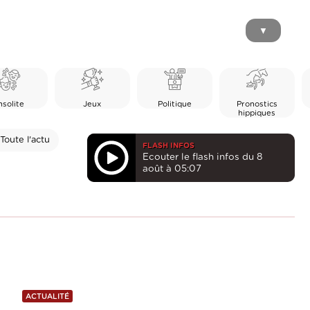
▼
nsolite
Jeux
Politique
Pronostics
hippiques
Toute l'actu
FLASH INFOS
Ecouter le flash infos du 8
août à 05:07
ACTUALITÉ